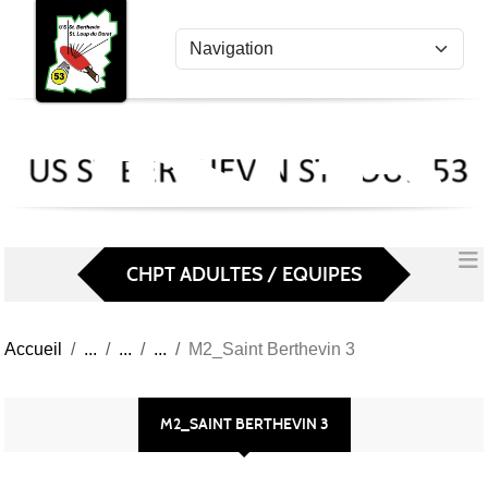
US
Panneau de gestion des cookies
St
Ber
Lou
53
CHPT ADULTES / EQUIPES
Accueil
M2_Saint Berthevin 3
M2_SAINT BERTHEVIN 3