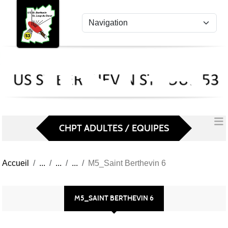
US
Panneau de gestion des cookies
St
Ber
Lou
53
CHPT ADULTES / EQUIPES
Accueil
M5_Saint Berthevin 6
M5_SAINT BERTHEVIN 6