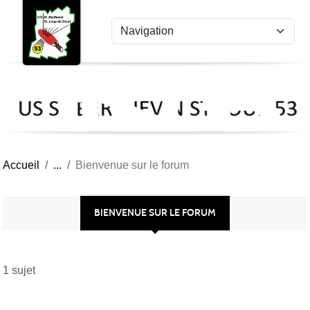
US
Panneau de gestion des cookies
St
Ber
Lou
53
Accueil
Bienvenue sur le forum
BIENVENUE SUR LE FORUM
1 sujet