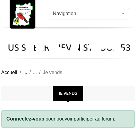
US
Panneau de gestion des cookies
St
Ber
Lou
53
Accueil
Je vends
JE VENDS
Connectez-vous
pour pouvoir participer au forum.