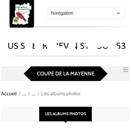
US
Panneau de gestion des cookies
St
Ber
Lou
53
COUPE DE LA MAYENNE
Accueil
Les albums photos
LES ALBUMS PHOTOS