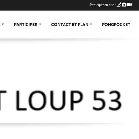
Participer au site :
S
PARTICIPER
CONTACT ET PLAN
PONGPOCKET
-53