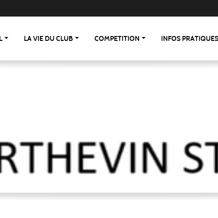
L
LA VIE DU CLUB
COMPETITION
INFOS PRATIQUE
 St Berthevin/St Loup