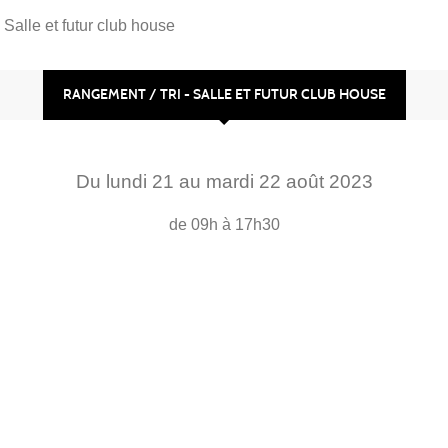
 Salle et futur club house
RANGEMENT / TRI - SALLE ET FUTUR CLUB HOUSE
Du
lundi
21
au
mardi
22
août
2023
de 09h à 17h30