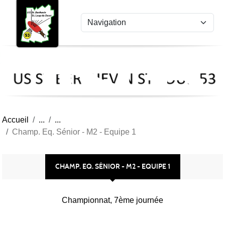
US
Panneau de gestion des cookies
St
Ber
Lou
53
Accueil
Champ. Eq. Sénior - M2 - Equipe 1
CHAMP. EQ. SÉNIOR - M2 - EQUIPE 1
Championnat, 7ème journée