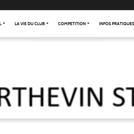
L
LA VIE DU CLUB
COMPETITION
INFOS PRATIQUE
 St Berthevin/St Loup