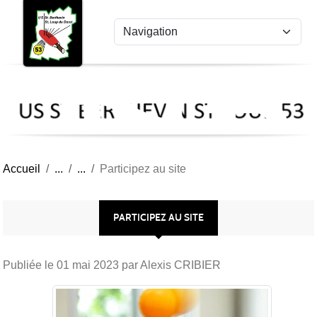
US
Panneau de gestion des cookies
St
Ber
Lou
53
Accueil
Participez au site
PARTICIPEZ AU SITE
Publiée le
01 mai 2023
par Alexis CRIBIER