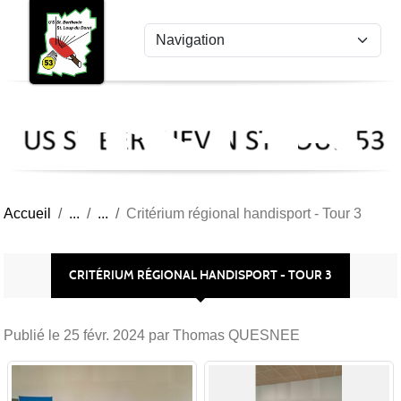
US
Panneau de gestion des cookies
St
Ber
Lou
53
Accueil
Critérium régional handisport - Tour 3
CRITÉRIUM RÉGIONAL HANDISPORT - TOUR 3
Publié le
25 févr. 2024
par Thomas QUESNEE