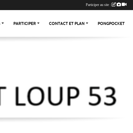
Participer au site :
S
PARTICIPER
CONTACT ET PLAN
PONGPOCKET
-53