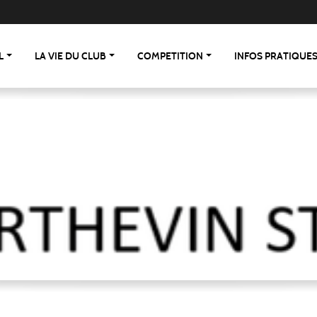
L
LA VIE DU CLUB
COMPETITION
INFOS PRATIQUE
 St Berthevin/St Loup