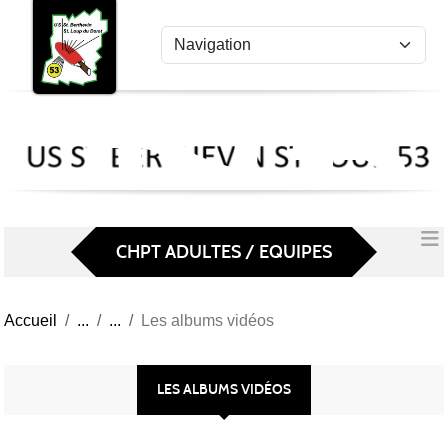
US
Panneau de gestion des cookies
St
Ber
Lou
53
CHPT ADULTES / EQUIPES
Accueil
Les albums vidéos
LES ALBUMS VIDÉOS