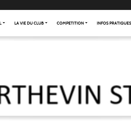
L
LA VIE DU CLUB
COMPETITION
INFOS PRATIQUE
 St Berthevin/St Loup