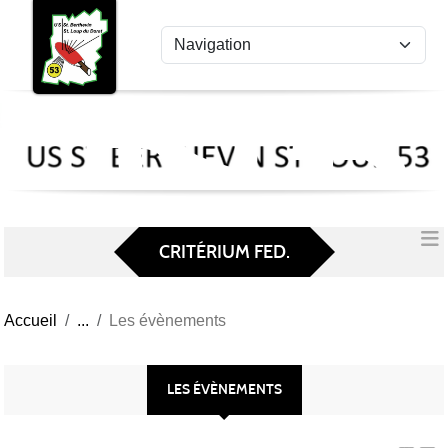
US
Panneau de gestion des cookies
St
Ber
Lou
53
CRITÉRIUM FED.
Accueil
Les évènements
LES ÉVÈNEMENTS