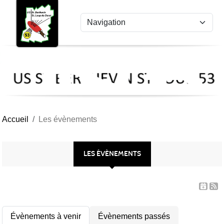
US
Panneau de gestion des cookies
St
Ber
Lou
53
Accueil
Les évènements
LES ÉVÈNEMENTS
Évènements à venir
Évènements passés