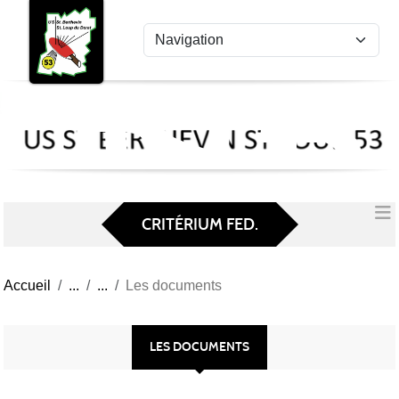
US
Panneau de gestion des cookies
St
Ber
Lou
53
CRITÉRIUM FED.
Accueil
Les documents
LES DOCUMENTS