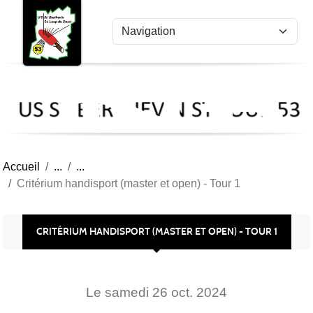
US
Panneau de gestion des cookies
St
Ber
Lou
53
Accueil
Critérium handisport (master et open) - Tour 1
CRITÉRIUM HANDISPORT (MASTER ET OPEN) - TOUR 1
Le
samedi
26
oct.
2024