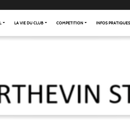
L
LA VIE DU CLUB
COMPETITION
INFOS PRATIQUE
 St Berthevin/St Loup