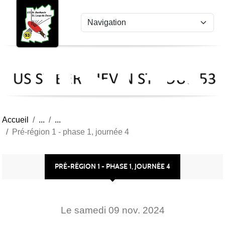
US
Panneau de gestion des cookies
St
Ber
Lou
53
Accueil
Pré-région 1 - phase 1, journée 4
PRÉ-RÉGION 1 - PHASE 1, JOURNÉE 4
Le
samedi
09
nov.
2024