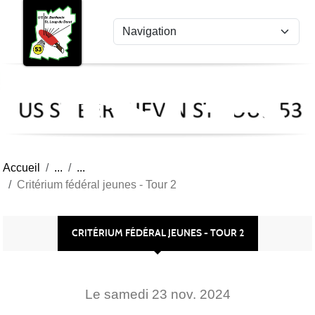
US
Panneau de gestion des cookies
St
Ber
Lou
53
Accueil
Critérium fédéral jeunes - Tour 2
CRITÉRIUM FÉDÉRAL JEUNES - TOUR 2
Le
samedi
23
nov.
2024