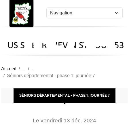
US
Panneau de gestion des cookies
St
Ber
Lou
53
Accueil
Séniors départemental - phase 1, journée 7
SÉNIORS DÉPARTEMENTAL - PHASE 1, JOURNÉE 7
Le
vendredi
13
déc.
2024