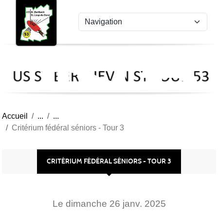
US
Panneau de gestion des cookies
St
Ber
Lou
53
Accueil
Critérium fédéral séniors - Tour 3
CRITÉRIUM FÉDÉRAL SÉNIORS - TOUR 3
Le
dimanche
26
janv.
2025