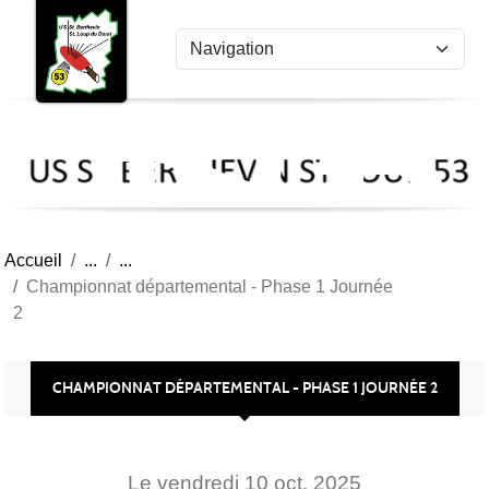
US
Panneau de gestion des cookies
St
Ber
Lou
53
Accueil
Championnat départemental - Phase 1 Journée
2
CHAMPIONNAT DÉPARTEMENTAL - PHASE 1 JOURNÉE 2
Le
vendredi
10
oct.
2025