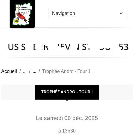
US
Panneau de gestion des cookies
St
Ber
Lou
53
Accueil
Trophée Andro - Tour 1
TROPHÉE ANDRO - TOUR 1
Le
samedi
06
déc.
2025
à 13h30