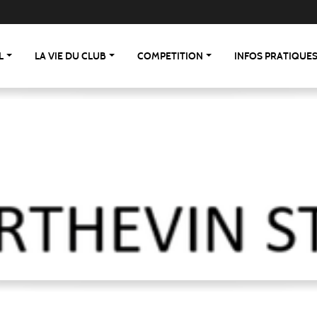
L
LA VIE DU CLUB
COMPETITION
INFOS PRATIQUE
 St Berthevin/St Loup