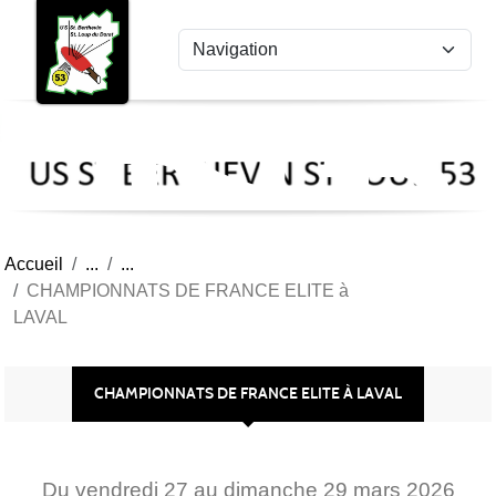
US
Panneau de gestion des cookies
St
Ber
Lou
53
Accueil
CHAMPIONNATS DE FRANCE ELITE à
LAVAL
CHAMPIONNATS DE FRANCE ELITE À LAVAL
Du
vendredi
27
au
dimanche
29
mars
2026