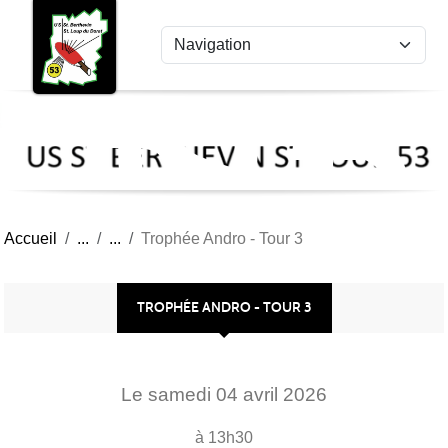
US
Panneau de gestion des cookies
St
Ber
Lou
53
Accueil
Trophée Andro - Tour 3
TROPHÉE ANDRO - TOUR 3
Le
samedi
04
avril
2026
à 13h30