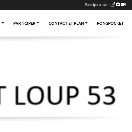
Participer au site :
S
PARTICIPER
CONTACT ET PLAN
PONGPOCKET
-53