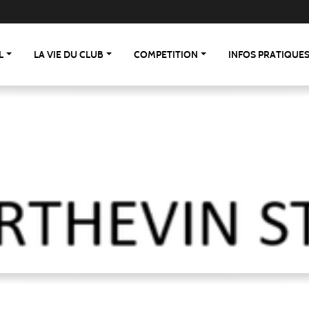
L
LA VIE DU CLUB
COMPETITION
INFOS PRATIQUE
 St Berthevin/St Loup