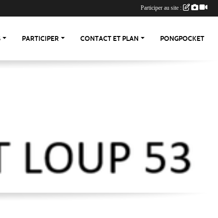
Participer au site :
S
PARTICIPER
CONTACT ET PLAN
PONGPOCKET
-53