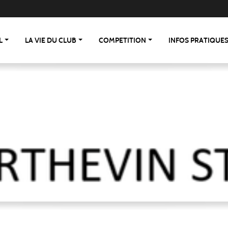
L
LA VIE DU CLUB
COMPETITION
INFOS PRATIQUE
 St Berthevin/St Loup