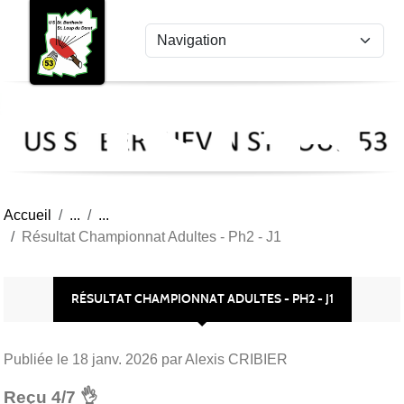
US
Panneau de gestion des cookies
St
Ber
Lou
53
Accueil
Résultat Championnat Adultes - Ph2 - J1
RÉSULTAT CHAMPIONNAT ADULTES - PH2 - J1
Publiée le
18 janv. 2026
par Alexis CRIBIER
Reçu 4/7 👌